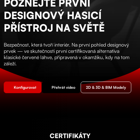
POZNEJTE PRVNÍ
DESIGNOVÝ HASICÍ
PŘÍSTROJ NA SVĚTĚ
Bezpečnost, která tvoří interiér. Na první pohled designový
prvek — ve skutečnosti první certifikovaná alternativa
klasické červené láhve, připravená v okamžiku, kdy na tom
záleží.
Konfigurovat
Přehrát video
2D & 3D & BIM Modely
CERTIFIKÁTY