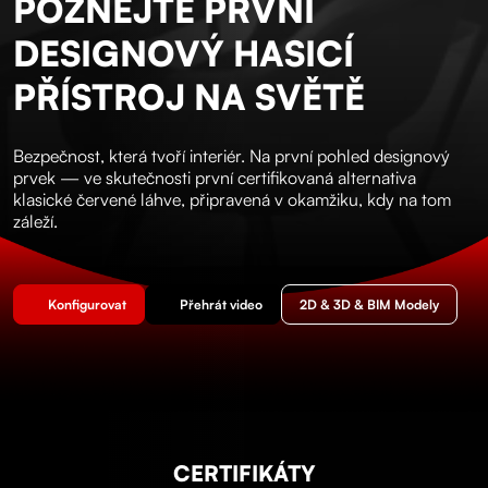
POZNEJTE PRVNÍ
DESIGNOVÝ HASICÍ
PŘÍSTROJ NA SVĚTĚ
Bezpečnost, která tvoří interiér. Na první pohled designový
prvek — ve skutečnosti první certifikovaná alternativa
klasické červené láhve, připravená v okamžiku, kdy na tom
záleží.
Konfigurovat
Přehrát video
2D & 3D & BIM Modely
CERTIFIKÁTY