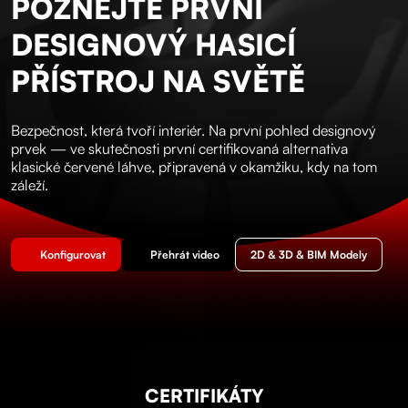
POZNEJTE PRVNÍ
DESIGNOVÝ HASICÍ
PŘÍSTROJ NA SVĚTĚ
Bezpečnost, která tvoří interiér. Na první pohled designový
prvek — ve skutečnosti první certifikovaná alternativa
klasické červené láhve, připravená v okamžiku, kdy na tom
záleží.
Konfigurovat
Přehrát video
2D & 3D & BIM Modely
CERTIFIKÁTY