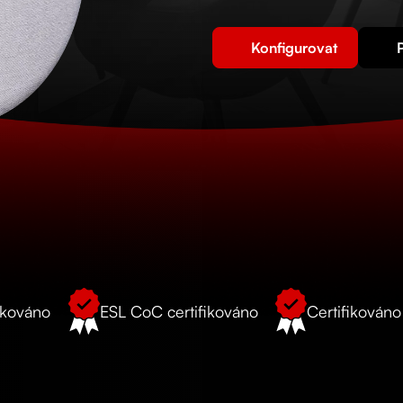
Konfigurovat
ikováno
ESL CoC certifikováno
Certifikován