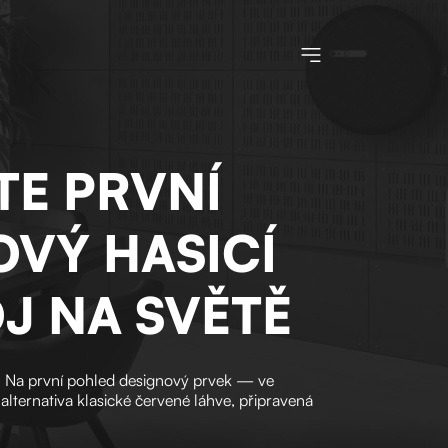
Toggle navigatio
TE PRVNÍ
OVÝ HASICÍ
J NA SVĚTĚ
ér. Na první pohled designový prvek — ve
 alternativa klasické červené láhve, připravená