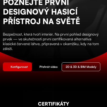
POZNEJTE PRVNÍ
DESIGNOVÝ HASICÍ
PŘÍSTROJ NA SVĚTĚ
Bezpečnost, která tvoří interiér. Na první pohled designový
prvek — ve skutečnosti první certifikovaná alternativa
klasické červené láhve, připravená v okamžiku, kdy na tom
záleží.
Konfigurovat
Přehrát video
2D & 3D & BIM Modely
CERTIFIKÁTY