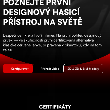
POZNEJTE PRVNÍ
DESIGNOVÝ HASICÍ
PŘÍSTROJ NA SVĚTĚ
Bezpečnost, která tvoří interiér. Na první pohled designový
prvek — ve skutečnosti první certifikovaná alternativa
klasické červené láhve, připravená v okamžiku, kdy na tom
záleží.
Konfigurovat
Přehrát video
2D & 3D & BIM Modely
CERTIFIKÁTY