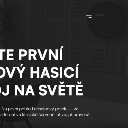
Toggle navigatio
TE PRVNÍ
OVÝ HASICÍ
J NA SVĚTĚ
ér. Na první pohled designový prvek — ve
 alternativa klasické červené láhve, připravená