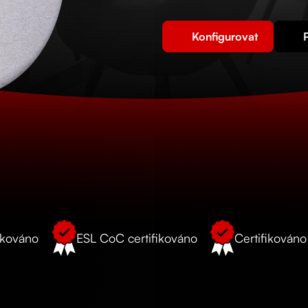
Konfigurovat
ikováno
ESL CoC certifikováno
Certifikován