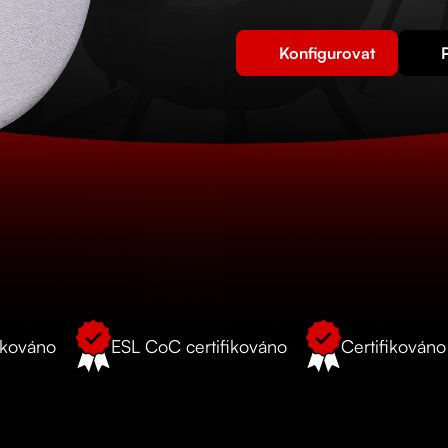
Konfigurovat
ikováno
ESL CoC certifikováno
Certifikován