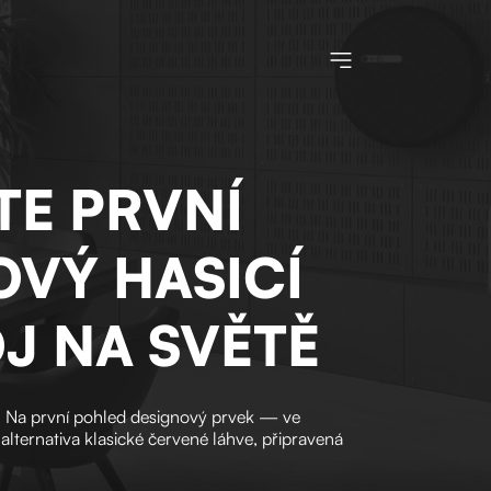
Toggle navigatio
TE PRVNÍ
OVÝ HASICÍ
J NA SVĚTĚ
ér. Na první pohled designový prvek — ve
 alternativa klasické červené láhve, připravená